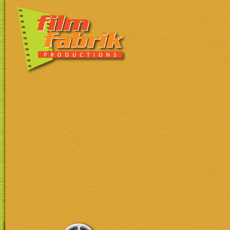
Πα
πρ
κυ
πε