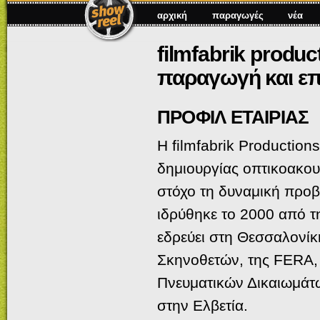
αρχική
παραγωγές
νέα
filmfabrik produ
παραγωγή και επ
ΠΡΟΦΙΛ ΕΤΑΙΡΙΑΣ
H filmfabrik Productio
δημιουργίας οπτικοακου
στόχο τη δυναμική προβ
ιδρύθηκε το 2000 από τ
εδρεύει στη Θεσσαλονίκ
Σκηνοθετών, της FERA,
Πνευματικών Δικαιωμάτω
στην Ελβετία.