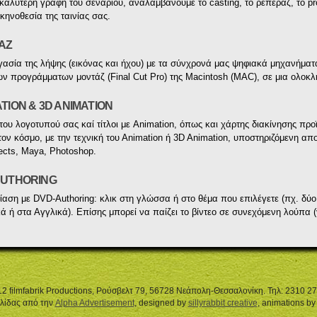
 καλύτερη γραφή του σενάριου, αναλαμβάνουμε το casting, το ρεπεράζ, το pro
σκηνοθεσία της ταινίας σας.
ΑΖ
ασία της λήψης (εικόνας και ήχου) με τα σύνχρονά μας ψηφιακά μηχανήματ
ν προγράμματων μοντάζ (Final Cut Pro) της Μacintosh (MAC), σε μια ολοκλ
TION & 3D ANIMATION
του λογοτυπού σας καί τίτλοι με Animation, όπως και χάρτης διακίνησης π
τον κόσμο, με την τεχνική του Αnimation ή 3D Animation, υποστηριζόμενη α
fects, Maya, Photoshop.
AUTHORING
αση με DVD-Authoring: κλικ στη γλώσσα ή στο θέμα που επιλέγετε (πχ. δύο
ά ή στα Αγγλικά). Επίσης μπορεί να παίζει το βίντεο σε συνεχόμενη λούπα (γ
2 filmfabrik Productions, Ρούσβελτ 79, 56728 Νεάπολη-Θεσσαλονίκη. Τηλ: 2310 2
λίδας από την
Alpha Advertisement
, designed by
sillyrabbit creative
, animations b