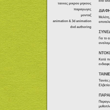
ενα ολο
ταινιες μικρου μηκους
παραγωγες
ΔΙΑΦΗ
μονταζ
Mελέτη,
animation & 3d animation
αποτελε
dvd authoring
ΣΥΝΕΔ
Για το 
αναλαμβ
ΝΤΟΚ
Κατά πα
ενδιαφε
ΤΑΙΝΙ
Ταινίες
Ελβετία
ΠΑΡΑ
Παραγωγ
μυθοπλα