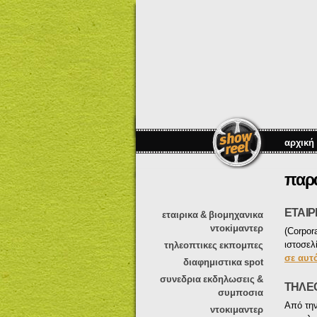
αρχική
παρ
ΕΤΑΙΡ
εταιρικα & βιομηχανικα
ντοκiμαντερ
(Corpor
ιστοσελ
τηλεοπτικες εκπομπες
σε αυτ
διαφημιστικα spot
συνεδρια εκδηλωσεις &
ΤΗΛΕ
συμποσια
Από την
ντοκιμαντερ