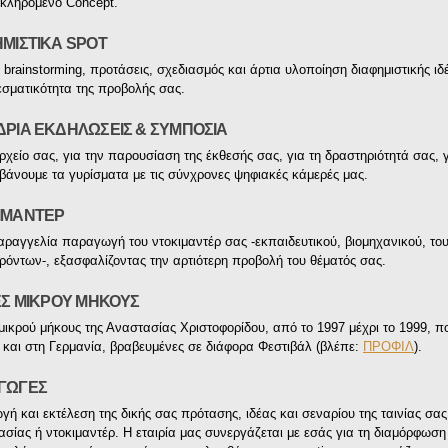
κληρομένο Concept.
ΜΙΣΤΙΚΑ SPOT
 brainstorming, προτάσεις, σχεδιασμός και άρτια υλοποίηση διαφημιστικής ιδέ
σματικότητα της προβολής σας.
ΡΙΑ ΕΚΔΗΛΩΣΕΙΣ & ΣΥΜΠΟΣΙΑ
αρχείο σας, για την παρουσίαση της έκθεσής σας, για τη δραστηριότητά σας, 
άνουμε τα γυρίσματα με τις σύνχρονες ψηφιακές κάμερές μας.
ΙΜΑΝΤΕΡ
ραγγελία παραγωγή του ντοκιμαντέρ σας -εκπαιδευτικού, βιομηχανικού, του
ρόντων-, εξασφαλίζοντας την αρτιότερη προβολή του θέματός σας.
ΕΣ ΜΙΚΡΟΥ ΜΗΚΟΥΣ
 μικρού μήκους της Αναστασίας Χριστοφορίδου, από το 1997 μέχρι το 1999, 
 και στη Γερμανία, βραβευμένες σε διάφορα Φεστιβάλ (βλέπε:
ΠΡΟΦΙΛ
).
ΓΩΓΕΣ
ή και εκτέλεση της δικής σας πρότασης, ιδέας και σεναρίου της ταινίας σας
σίας ή ντοκιμαντέρ. Η εταιρία μας συνεργάζεται με εσάς για τη διαμόρφωση 