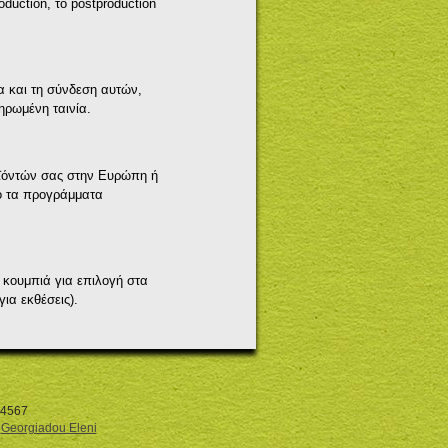
duction, το postproduction
α και τη σύνδεση αυτών,
ηρωμένη ταινία.
ροϊόντών σας στην Ευρώπη ή
πο τα προγράμματα
 κουμπιά για επιλογή στα
ια εκθέσεις).
74567
y
Georgiadou Eleni