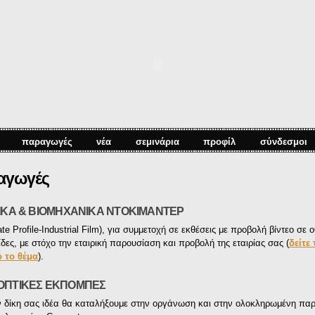
Παράκαμψη
προς το
κυρίως
περιεχόμενο
παραγωγές
νέα
σεμινάρια
προφίλ
σύνδεσμοι
αγωγές
ΙΚΑ & ΒΙΟΜΗΧΑΝΙΚΑ ΝΤΟΚIΜΑΝΤΕΡ
ate Profile-Industrial Film), για συμμετοχή σε εκθέσεις με προβολή βίντεο σε
ίδες
, με στόχο την εταιρική παρουσίαση και προβολή της εταιρίας σας (
δείτε
ό το θέμα
).
ΟΠΤΙΚΕΣ ΕΚΠΟΜΠΕΣ
 δίκη σας ιδέα θα καταλήξουμε στην οργάνωση και στην ολοκληρωμένη παρ