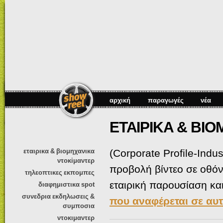
Πα
πρ
κυ
πε
αρχική
παραγωγές
νέα
ΕΤΑΙΡΙΚΑ & ΒΙ
εταιρικα & βιομηχανικα
(Corporate Profile-Indus
ντοκiμαντερ
προβολή βίντεο σε οθόν
τηλεοπτικες εκπομπες
εταιρική παρουσίαση και
διαφημιστικα spot
συνεδρια εκδηλωσεις &
που αναφέρεται σε αυτ
συμποσια
ντοκιμαντερ