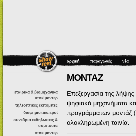
Πα
πρ
κυ
πε
αρχική
παραγωγές
νέα
ΜΟΝΤΑΖ
εταιρικα & βιομηχανικα
Επεξεργασία της λήψης 
ντοκiμαντερ
ψηφιακά μηχανήματα κα
τηλεοπτικες εκπομπες
προγράμματων μοντάζ (F
διαφημιστικα spot
συνεδρια εκδηλωσεις &
ολοκληρωμένη ταινία.
συμποσια
ντοκιμαντερ