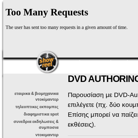
Πα
πρ
κυ
πε
αρχική
παραγωγές
νέα
DVD AUTHORIN
εταιρικα & βιομηχανικα
Παρουσίαση με DVD-Aut
ντοκiμαντερ
επιλέγετε (πχ. δύο κουμ
τηλεοπτικες εκπομπες
Επίσης μπορεί να παίζει
διαφημιστικα spot
συνεδρια εκδηλωσεις &
εκθέσεις).
συμποσια
ντοκιμαντερ