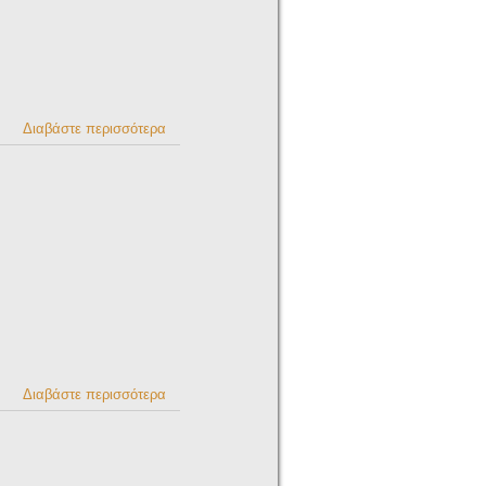
Διαβάστε περισσότερα
για ERGANI
Greek
Traditional
Products
Διαβάστε περισσότερα
για KOSMIMA
Helexpo