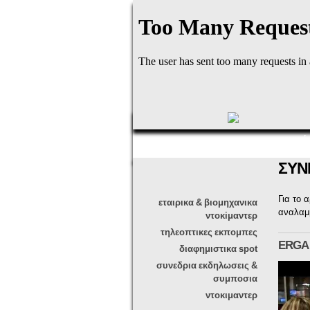
αρχική
ΣΥΝ
Για το 
εταιρικα & βιομηχανικα
αναλαμβ
ντοκiμαντερ
τηλεοπτικες εκπομπες
ERGAN
διαφημιστικα spot
συνεδρια εκδηλωσεις &
συμποσια
ντοκιμαντερ