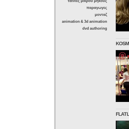
ταινιες μικρου μηκους
παραγωγες
μονταζ
animation & 3d animation
dvd authoring
KOSMI
FLAT