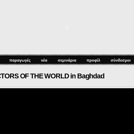
Παράκαμψη
προς το
κυρίως
περιεχόμενο
παραγωγές
νέα
σεμινάρια
προφίλ
σύνδεσμοι
TORS OF THE WORLD in Baghdad