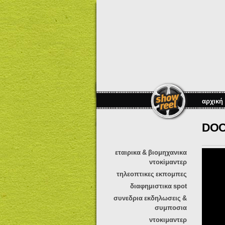
αρχική
DOC
εταιρικα & βιομηχανικα
ντοκiμαντερ
τηλεοπτικες εκπομπες
διαφημιστικα spot
συνεδρια εκδηλωσεις &
συμποσια
ντοκιμαντερ