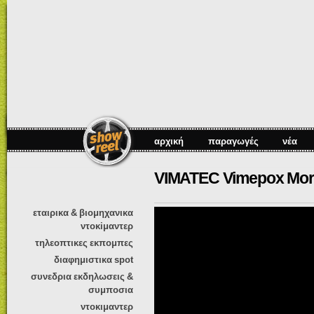
Πα
πρ
κυ
πε
αρχική
παραγωγές
νέα
VIMATEC Vimepox Mor
εταιρικα & βιομηχανικα
ντοκiμαντερ
τηλεοπτικες εκπομπες
διαφημιστικα spot
συνεδρια εκδηλωσεις &
συμποσια
ντοκιμαντερ